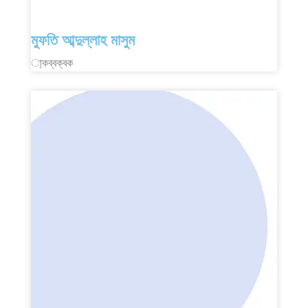
মুফতি আব্দুল্লাহ মাসুম
া্কব্বক্বক