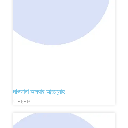
মাওলানা আবরার আব্দুল্লাহ
া্কব্বক্বক