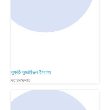
মুফতি মুজাহিদুল ইসলাম
কতআসাতিক্সাতি