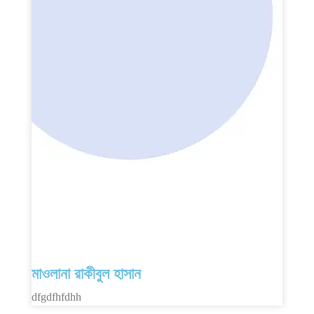
মাওলানা রাকীবুল হাসান
dfgdfhfdhh