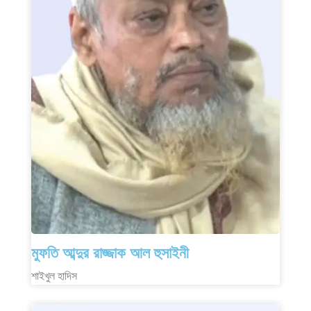
মুফতি আব্দুর রাজ্জাক আল হুসাইনী
শাইখুল হাদিস