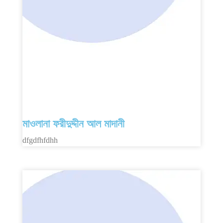
মাওলানা ফরীদুদ্দীন আল মাদানী
dfgdfhfdhh