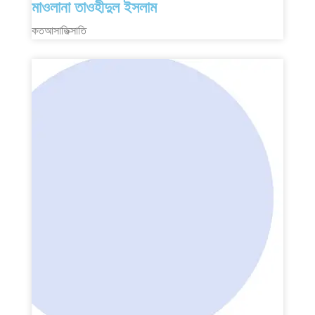
মাওলানা তাওহীদুল ইসলাম
কতআসাতিক্সাতি