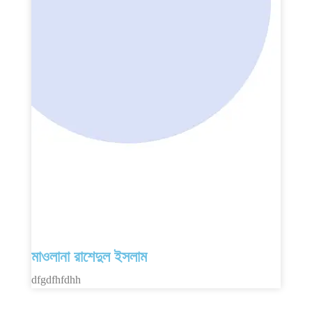
মাওলানা রাশেদুল ইসলাম
dfgdfhfdhh