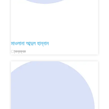
মাওলানা আব্দুল হান্নান
া্কব্বক্বক