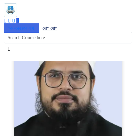
শিক্ষকবৃন্দ
হোম
0
/ শিক্ষকবৃন্দ
আফতাবনগর শাখা
যোগাযোগ