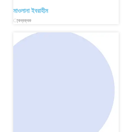
মাওলানা ইবরাহীম
া্কব্বক্বক