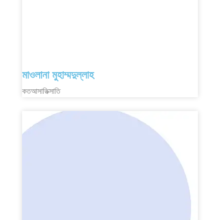
মাওলানা মুহাম্মদুল্লাহ
কতআসাতিক্সাতি