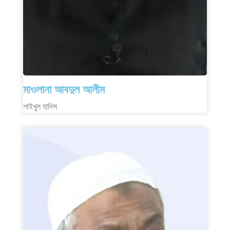
মাওলানা আবদুল আলীম
শাইখুল হাদিস