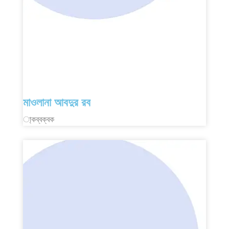
মাওলানা আবদুর রব
া্কব্বক্বক