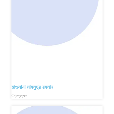
মাওলানা মাহমুদুর রহমান
া্কব্বক্বক