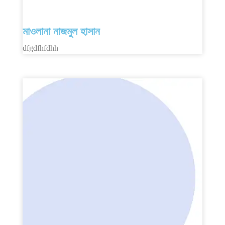
মাওলানা নাজমুল হাসান
dfgdfhfdhh