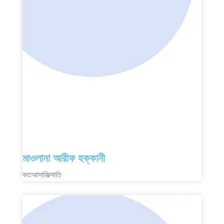
মাওলানা আরীফ হক্কানী
কতআসাতিক্সাতি