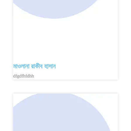
মাওলানা রাকীব হাসান
dfgdfhfdhh