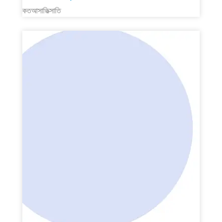
কতআসাতিক্সাতি