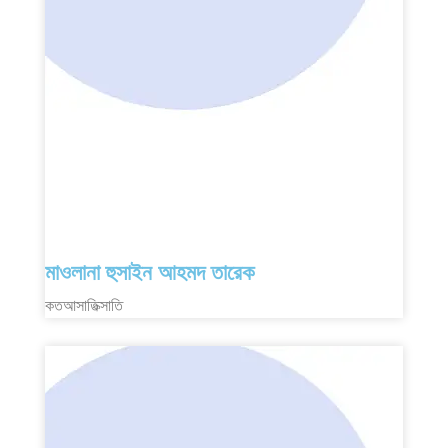
মাওলানা হুসাইন আহমদ তারেক
কতআসাতিক্সাতি