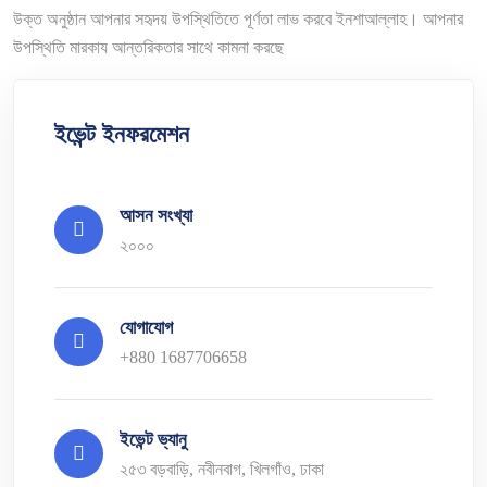
উক্ত অনুষ্ঠান আপনার সহৃদয় উপস্থিতিতে পূর্ণতা লাভ করবে ইনশাআল্লাহ। আপনার
উপস্থিতি মারকায আন্তরিকতার সাথে কামনা করছে
ইভেন্ট ইনফরমেশন
আসন সংখ্যা
২০০০
যোগাযোগ
+880 1687706658
ইভেন্ট ভ্যানু
২৫৩ বড়বাড়ি, নবীনবাগ, খিলগাঁও, ঢাকা